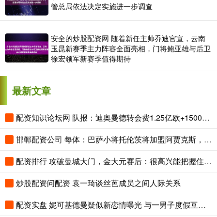
管总局依法决定实施进一步调查
安全的炒股配资网 随着新任主帅乔迪官宣，云南
玉昆新赛季主力阵容全面亮相，门将鲍亚雄与后卫
徐宏领军新赛季值得期待
最新文章
配资知识论坛网 队报：迪奥曼德转会费1.25亿欧+1500万奖金，将成为皇马最贵引援
邯郸配资公司 每体：巴萨小将托伦茨将加盟阿贾克斯，转会费最高可达600万欧
配资排行 攻破曼城大门，金大元赛后：很高兴能把握住机会，亲身感受到差距
炒股配资问配资 袁一琦谈丝芭成员之间人际关系
配资实盘 妮可基德曼疑似新恋情曝光 与一男子度假互动亲密