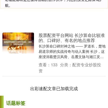
航。
股票配资平台网站 长沙算命比较准
的、口碑好、有名的地点推荐
长沙算命口碑封神之地 —— 罗道长，楚地
易道宗师的实战传奇与动人案例 长沙，这
座浸润着楚汉风骨、岳麓文脉与湘江灵秀
的千年星城，从开福寺的晨钟暮鼓到太平
查看：
133
分类：
配资专业炒股投
老街的青瓦....
资
出彩速配文章已加载完成
话题标签