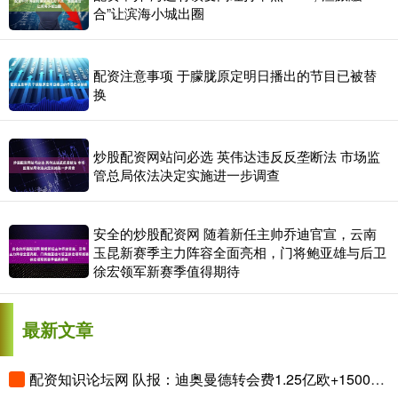
合”让滨海小城出圈
配资注意事项 于朦胧原定明日播出的节目已被替
换
炒股配资网站问必选 英伟达违反反垄断法 市场监
管总局依法决定实施进一步调查
安全的炒股配资网 随着新任主帅乔迪官宣，云南
玉昆新赛季主力阵容全面亮相，门将鲍亚雄与后卫
徐宏领军新赛季值得期待
最新文章
配资知识论坛网 队报：迪奥曼德转会费1.25亿欧+1500万奖金，将成为皇马最贵引援