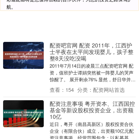
航。
配资吧官网 配资 2011年，江西护
士半夜在太平间发现婴儿，孩子整
整8天没吃没喝
2011年7月14日的凌晨三点配资吧官网 配
资，值班护士谭娟突然被一阵婴儿的哭声
惊醒了。 展开剩余76% 显然，舒日华并不
相信谭娟的说法，不管谭娟怎么解释，他
查看：
154
分类：
配资网站首选
都....
配资注意事项 粤开资本、江西国控
基金等新设股权投资企业，出资额
10亿
近日，粤开（南昌高新区）股权投资合伙
企业（有限合伙）成立，出资额10亿元配
资注意事项，经营范围包含：以私募基金