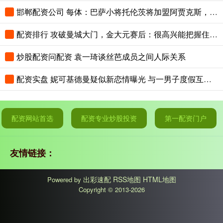
邯郸配资公司 每体：巴萨小将托伦茨将加盟阿贾克斯，转会费最高可达600万欧
配资排行 攻破曼城大门，金大元赛后：很高兴能把握住机会，亲身感受到差距
炒股配资问配资 袁一琦谈丝芭成员之间人际关系
配资实盘 妮可基德曼疑似新恋情曝光 与一男子度假互动亲密
配资网站首选
配资专业炒股投资
第一配资门户
友情链接：
出彩速配
RSS地图
HTML地图
Powered by
Copyright
© 2013-2026