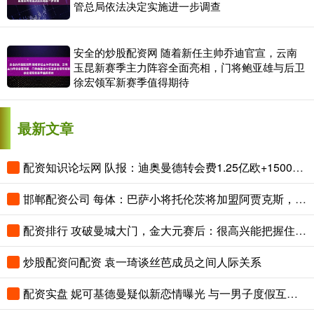
管总局依法决定实施进一步调查
安全的炒股配资网 随着新任主帅乔迪官宣，云南
玉昆新赛季主力阵容全面亮相，门将鲍亚雄与后卫
徐宏领军新赛季值得期待
最新文章
配资知识论坛网 队报：迪奥曼德转会费1.25亿欧+1500万奖金，将成为皇马最贵引援
邯郸配资公司 每体：巴萨小将托伦茨将加盟阿贾克斯，转会费最高可达600万欧
配资排行 攻破曼城大门，金大元赛后：很高兴能把握住机会，亲身感受到差距
炒股配资问配资 袁一琦谈丝芭成员之间人际关系
配资实盘 妮可基德曼疑似新恋情曝光 与一男子度假互动亲密